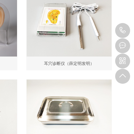
0
6
耳穴诊断仪（薛定明发明）