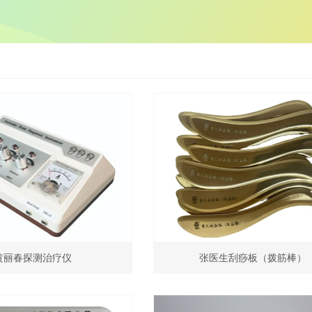
黄丽春探测治疗仪
张医生刮痧板（拨筋棒）