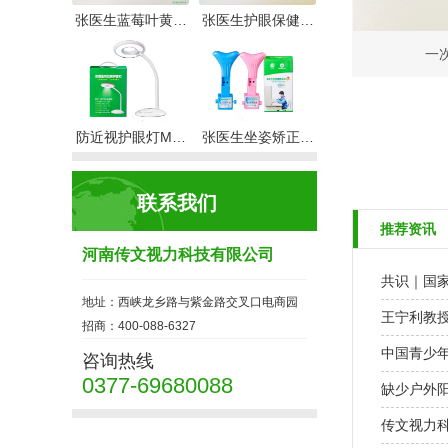
张医生蓝莓叶黄…
张医生护眼保健…
一
防近视护眼灯M…
张医生坐姿矫正…
联系我们
推荐资讯
河南传文视力科技有限公司
共识｜国
地址：西峡龙乡路与紫金路交叉口电商园
王宁利教
招商：400-088-6327
中国青少
咨询热线
0377-69680088
缺少户外
传文视力