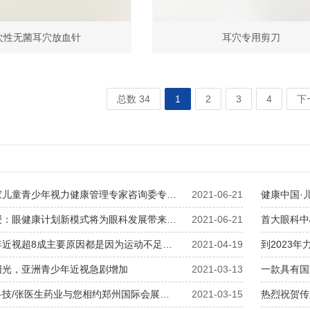
次性无菌耳穴放血针
耳穴专用剪刀
总数 34
1
2
3
4
下
家儿童青少年视力健康管理专家咨询委专…
2021-06-21
健康中国·
授：眼健康计划新模式将为眼科发展带来…
2021-06-21
首大眼科中
年近视超8成主要原因都是因为运动不足…
2021-04-19
到2023
阳光，亚洲青少年近视急剧增加
2021-03-13
一款具有国
科技/张医生药业与您相约郑州国际会展…
2021-03-15
热烈祝贺传