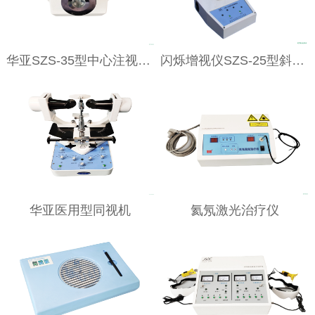
华亚SZS-35型中心注视仪 （光刷疗法）
闪烁增视仪SZS-25型斜视弱视矫正仪
华亚医用型同视机
氦氖激光治疗仪