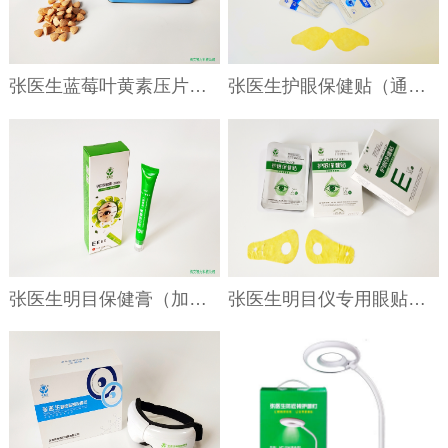
张医生蓝莓叶黄素压片糖果咀嚼片
张医生护眼保健贴（通用型）
张医生明目保健膏（加强型）
张医生明目仪专用眼贴（带孔眼贴）