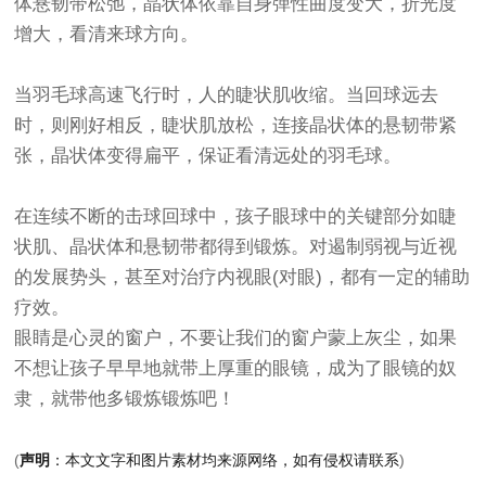
体悬韧带松弛，晶状体依靠自身弹性曲度变大，折光度
增大，看清来球方向。
当羽毛球高速飞行时，人的睫状肌收缩。当回球远去
时，则刚好相反，睫状肌放松，连接晶状体的悬韧带紧
张，晶状体变得扁平，保证看清远处的羽毛球。
在连续不断的击球回球中，孩子眼球中的关键部分如睫
状肌、晶状体和悬韧带都得到锻炼。对遏制弱视与近视
的发展势头，甚至对治疗内视眼(对眼)，都有一定的辅助
疗效。
眼睛是心灵的窗户，不要让我们的窗户蒙上灰尘，如果
不想让孩子早早地就带上厚重的眼镜，成为了眼镜的奴
隶，就带他多锻炼锻炼吧！
(
声明
：
本文文字和图片素材均来源网络，如有侵权请联系
)