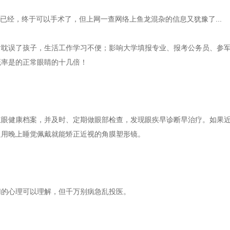
0度已经，终于可以手术了，但上网一查网络上鱼龙混杂的信息又犹豫了...
后耽误了孩子，生活工作学习不便；影响大学填报专业、报考公务员、参
概率是的正常眼睛的十几倍！
立眼健康档案，并及时、定期做眼部检查，发现眼疾早诊断早治疗。如果
只用晚上睡觉佩戴就能矫正近视的角膜塑形镜。
切的心理可以理解，但千万别病急乱投医。