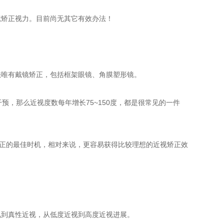
镜矫正视力。目前尚无其它有效办法！
法唯有戴镜矫正，包括框架眼镜、角膜塑形镜。
预，那么近视度数每年增长75~150度，都是很常见的一件
矫正的最佳时机，相对来说，更容易获得比较理想的近视矫正效
视到真性近视，从低度近视到高度近视进展。