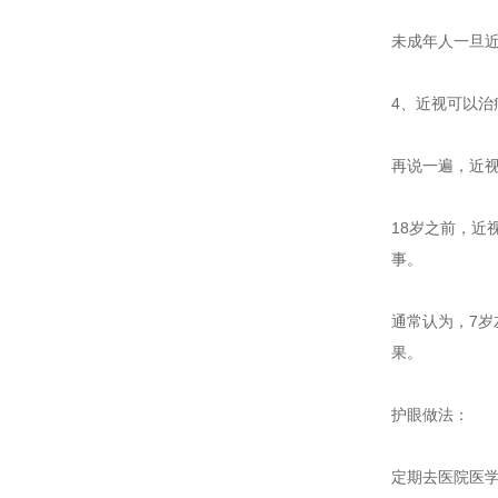
未成年人一旦
4、近视可以治
再说一遍，近
18岁之前，近
事。
通常认为，7
果。
护眼做法：
定期去医院医