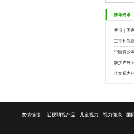
推荐资讯
共识｜国
王宁利教
中国青少
缺少户外
传文视力
友情链接：
近视弱视产品
儿童视力
视力健康
国