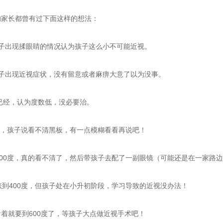
的家长都曾有过下面这样的想法：
孩子出现揉眼睛的情况认为孩子这么小不可能近视。
孩子出现近视症状，没有留意或者麻痹大意了以为没事。
度已经，认为度数低，没必要治。
0度，孩子说看不清黑板，有一点模糊看看再说吧！
300度，真的看不清了，然后带孩子去配了一副眼镜（可能还是在一家路
涨到400度，但孩子处在小升初阶段，学习导致的近视没办法！
着就要到600度了，等孩子大点做近视手术吧！