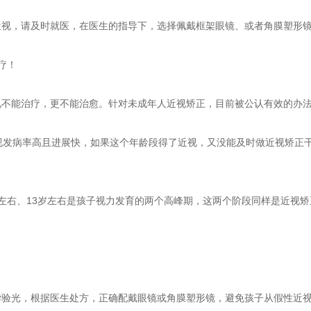
近视，请及时就医，在医生的指导下，选择佩戴框架眼镜、或者角膜塑形
疗！
视不能治疗，更不能治愈。针对未成年人近视矫正，目前被公认有效的办
视发病率高且进展快，如果这个年龄段得了近视，又没能及时做近视矫正干
岁左右、13岁左右是孩子视力发育的两个高峰期，这两个阶段同样是近视
学验光，根据医生处方，正确配戴眼镜或角膜塑形镜，避免孩子从假性近