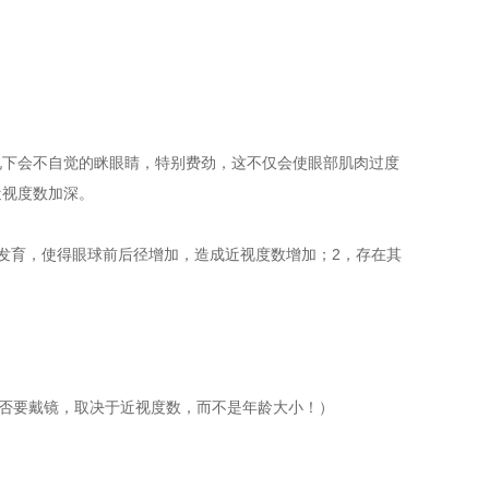
况下会不自觉的眯眼睛，特别费劲，这不仅会使眼部肌肉过度
近视度数加深。
发育，使得眼球前后径增加，造成近视度数增加；2，存在其
是否要戴镜，取决于近视度数，而不是年龄大小！）