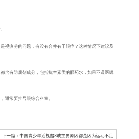
转。
只是视疲劳的问题，有没有合并有干眼症？这种情况下建议及
水都含有防腐剂成分，包括抗生素类的眼药水，如果不遵医嘱
诊，通常要挂号眼综合科室。
下一篇：
中国青少年近视超8成主要原因都是因为运动不足