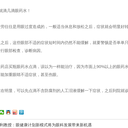
就滴几滴眼药水！
疲劳往往是用眼过度造成的，一般适当休息和放松之后，症状就会明显好
息之后，这些眼部不适的症状短时间内仍然不能缓解，就要警惕是否单单
进行眼部检查，诊断病因。
在药店买瓶眼药水点滴，误以为一样能治疗，因为市面上90%以上的眼药
可能加重眼睛不适症状，甚至伤眼。
实在明显，可以先点滴不含防腐剂的人工泪液缓解一下症状，之后到院就
利教授：眼健康计划新模式将为眼科发展带来新机遇