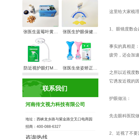
这里给大家梳
1、眼镜度数会
张医生蓝莓叶黄…
张医生护眼保健…
事实的真相是
疲劳，还会加
防近视护眼灯M…
张医生坐姿矫正…
之所以近视度
它诱发近视的
联系我们
护眼做法：
河南传文视力科技有限公司
先去眼科医院做
地址：西峡龙乡路与紫金路交叉口电商园
招商：400-088-6327
2、近视了不要
咨询热线