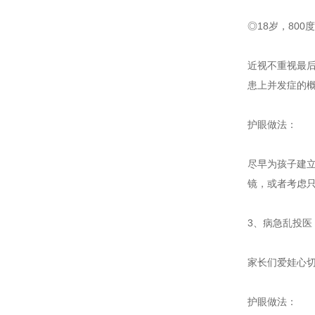
◎18岁，80
近视不重视最
患上并发症的
护眼做法：
尽早为孩子建
镜，或者考虑
3、病急乱投医
家长们爱娃心
护眼做法：