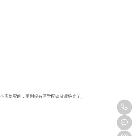
边小店给配的，更别提有医学配镜散瞳验光了）
0
6