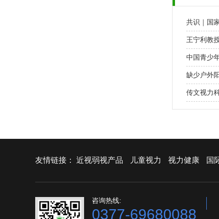
共识｜国
王宁利教
中国青少
缺少户外
传文视力
友情链接：
近视弱视产品
儿童视力
视力健康
国
咨询热线:
0377-69680088