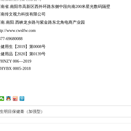
南省.南阳市高新区西外环路东侧中段向南200米星光数码隔壁
河南传文视力科技有限公司
南.南阳.西峡龙乡路与紫金路东北角电商产业园
//www.cwslfw.com
-69680088
用生【2019】第0008号
用品【2020】第0139号
NZY 006—2019
BX 0005-2018
生明目保健膏（加强型）