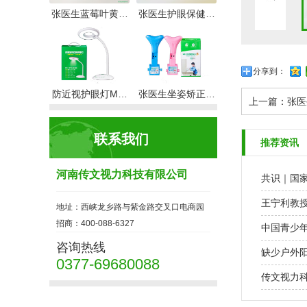
张医生蓝莓叶黄…
张医生护眼保健…
分享到：
防近视护眼灯M…
张医生坐姿矫正…
上一篇：
张医
联系我们
推荐资讯
河南传文视力科技有限公司
共识｜国
王宁利教
地址：西峡龙乡路与紫金路交叉口电商园
招商：400-088-6327
中国青少
咨询热线
缺少户外
0377-69680088
传文视力