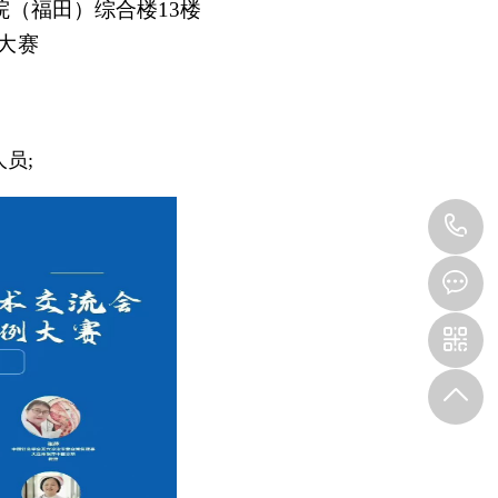
院（福田）综合楼13楼
大赛
员;
0
6