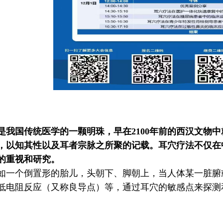
是我国传统医学的一颗明珠，早在2100年前的西汉文物
，以知其性以及耳者宗脉之所聚的记载。耳穴疗法不仅在
的重视和研究。
如一个倒置形的胎儿，头朝下、脚朝上，当人体某一脏腑
低电阻反应（又称良导点）等，通过耳穴的敏感点来探测